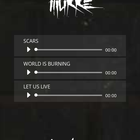
MUKKE
SCARS
Audio-
00:00
Player
WORLD IS BURNING
Audio-
00:00
Player
LET US LIVE
Audio-
00:00
Player