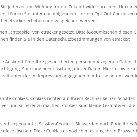
ie jederzeit mit Wirkung für die Zukunft widersprechen. Um ein
en, können Sie unter nachfolgendem Link ein Opt-Out-Cookie von e
s bei etracker erhoben und gespeichert werden:
http://www.etracke
n „cntcookie“ von etracker gesetzt. Bitte l&oouml;schen diesen Co
ionen finden Sie in den Datenschutzbestimmungen von etracker:
ht
liche Auskunft über Ihre gespeicherten personenbezogenen Daten,
richtigung, Sperrung oder Löschung dieser Daten. Hierzu sowie z
erzeit unter der im Impressum angegebenen Adresse an uns wend
nannte Cookies. Cookies richten auf Ihrem Rechner keinen Schaden 
tiver und sicherer zu machen. Cookies sind kleine Textdateien, di
sind so genannte „Session-Cookies“. Sie werden nach Ende Ihres 
Sie diese löschen. Diese Cookies ermöglichen es uns, Ihren Brows