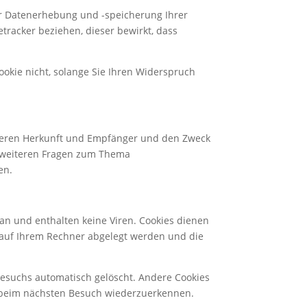
er Datenerhebung und -speicherung Ihrer
tracker beziehen, dieser bewirkt, dass
r.de/privacy?et=V23Jbb
okie nicht, solange Sie Ihren Widerspruch
tp://www.etracker.com/de/datenschutz.html
 deren Herkunft und Empfänger und den Zweck
u weiteren Fragen zum Thema
en.
an und enthalten keine Viren. Cookies dienen
e auf Ihrem Rechner abgelegt werden und die
Besuchs automatisch gelöscht. Andere Cookies
er beim nächsten Besuch wiederzuerkennen.