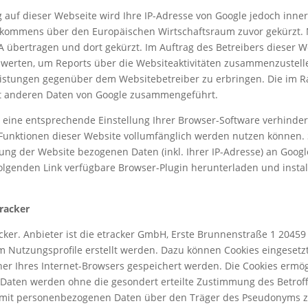
g auf dieser Webseite wird Ihre IP-Adresse von Google jedoch inne
kommens über den Europäischen Wirtschaftsraum zuvor gekürzt. Nu
A übertragen und dort gekürzt. Im Auftrag des Betreibers dieser W
werten, um Reports über die Websiteaktivitäten zusammenzustel
istungen gegenüber dem Websitebetreiber zu erbringen. Die im R
mit anderen Daten von Google zusammengeführt.
eine entsprechende Einstellung Ihrer Browser-Software verhindern
e Funktionen dieser Website vollumfänglich werden nutzen können.
ung der Website bezogenen Daten (inkl. Ihrer IP-Adresse) an Googl
olgenden Link verfügbare Browser-Plugin herunterladen und instal
e
racker
cker. Anbieter ist die etracker GmbH, Erste Brunnenstraße 1 204
Nutzungsprofile erstellt werden. Dazu können Cookies eingesetzt
cher Ihres Internet-Browsers gespeichert werden. Die Cookies ermö
Daten werden ohne die gesondert erteilte Zustimmung des Betrof
cht mit personenbezogenen Daten über den Träger des Pseudonyms